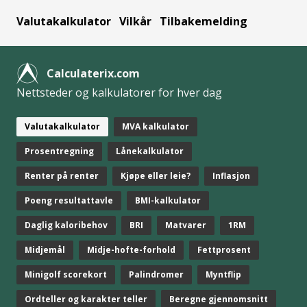
Valutakalkulator
Vilkår
Tilbakemelding
Calculaterix.com
Nettsteder og kalkulatorer for hver dag
Valutakalkulator
MVA kalkulator
Prosentregning
Lånekalkulator
Renter på renter
Kjøpe eller leie?
Inflasjon
Poeng resultattavle
BMI-kalkulator
Daglig kaloribehov
BRI
Matvarer
1RM
Midjemål
Midje-hofte-forhold
Fettprosent
Minigolf scorekort
Palindromer
Myntflip
Ordteller og karakter teller
Beregne gjennomsnitt