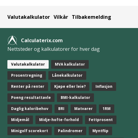
Valutakalkulator
Vilkår
Tilbakemelding
Calculaterix.com
Nettsteder og kalkulatorer for hver dag
Valutakalkulator
MVA kalkulator
Prosentregning
Lånekalkulator
Renter på renter
Kjøpe eller leie?
Inflasjon
Poeng resultattavle
BMI-kalkulator
Daglig kaloribehov
BRI
Matvarer
1RM
Midjemål
Midje-hofte-forhold
Fettprosent
Minigolf scorekort
Palindromer
Myntflip